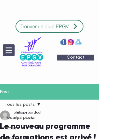
Trouver un club EPGV
Contact
Post
Tous les posts
philippebardoul
Tous les posts
11 juil. 2024
Le nouveau programme
Actus
de formations est arrivé !
Evénements