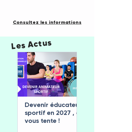
Consultez les informations
Les Actus
Devenir éducateur
Le Rentr& Sport
sportif en 2027 , ça
Santé fait son
vous tente !
retour les 12 et 
septembre 202