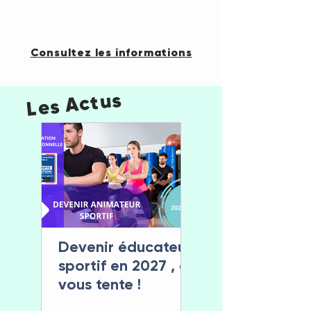
Consultez les informations
Les Actus
Devenir éducateur
Le Rentr& Sport
sportif en 2027 , ça
Santé fait son
vous tente !
retour les 12 et 
septembre 202